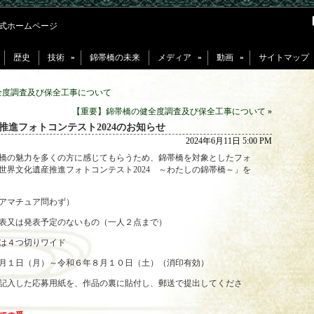
式ホームページ
歴史
技術
錦帯橋の未来
メディア
動画
サイトマップ
»
»
»
全度調査及び保全工事について
【重要】錦帯橋の健全度調査及び保全工事について
»
推進フォトコンテスト2024のお知らせ
2024年6月11日 5:00 PM
橋の魅力を多くの方に感じてもらうため、錦帯橋を対象としたフォ
世界文化遺産推進フォトコンテスト2024 ～わたしの錦帯橋～」を
アマチュア問わず）
表又は発表予定のないもの（一人２点まで）
は４つ切りワイド
月１日（月）～令和６年８月１０日（土）（消印有効）
記入した応募用紙を、作品の裏に貼付し、郵送で提出してくださ