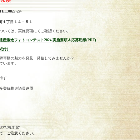
での受
0827-29-
190
今津町１丁目１４－５１
ついては、実施要項にてご確認ください。
産推進フォトコンテスト2024 実施要項＆応募用紙(PDF)
紙付）
錦帯橋の魅力を発見・発信してみませんか？
ています。
推す
会
産登録推進議員連盟
-29-5107
で、ご注意ください。