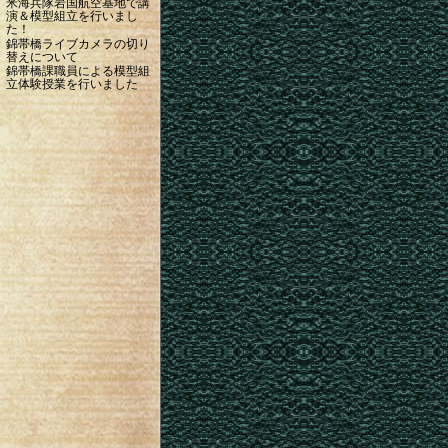
米海兵隊岩国航空基地で講
演＆模型組立を行いまし
た！
錦帯橋ライブカメラの切り
替えについて
錦帯橋課職員による模型組
立体験授業を行いました
市