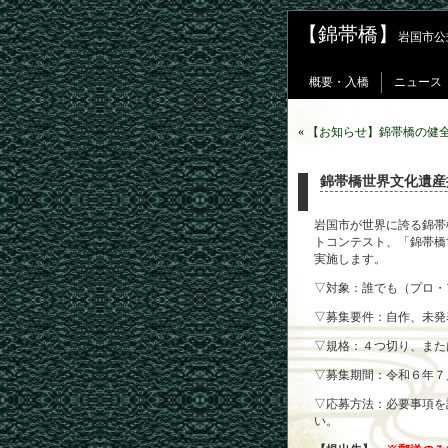
【錦帯橋】
岩国市公
概要・入橋
ニュース
«
【お知らせ】錦帯橋の健
錦帯橋世界文化遺産
岩国市が世界に誇る錦帯
トコンテスト、「錦帯橋
実施します。
▽対象：誰でも（プロ・
▽募集要件：自作、未発
▽規格：４つ切り、また
▽募集期間：令和６年７
▽応募方法：必要事項を
い。