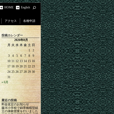
HOME
English
アクセス
各種申請
投稿カレンダー
2026年8月
月
火
水
木
金
土
日
1
2
3
4
5
6
7
8
9
10
11
12
13
14
15
16
17
18
19
20
21
22
23
24
25
26
27
28
29
30
31
« 6月
最近の投稿
料金改定のお知らせ
藤河小学校で錦帯橋模型組
立の体験授業を行いました