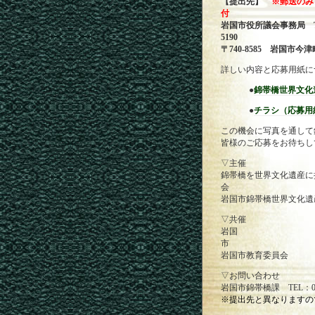
【提出先】
※郵送のみ
付
岩国市役所議会事務局 TEL:
5
〒740-8585 岩国市
詳しい内容と応募用紙に
●
錦帯橋世界文化遺
●
チラシ（応募用
この機会に写真を通して
皆様のご応募をお待ちし
▽主催
錦帯橋を世界文化遺産に
岩国市錦帯橋世界文化遺
▽共催
岩国
岩国市教育委員会
▽お問い合わせ
岩国市錦帯橋課 TEL：0827
※提出先と異なりますの