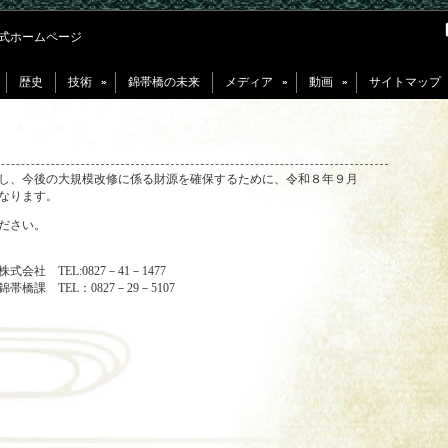
式ホームページ
歴史
技術
錦帯橋の未来
メディア
動画
サイトマップ
»
»
»
し、今後の大規模改修に係る財源を確保するために、令和８年９月
なります。
ださい。
社 TEL:0827－41－1477
橋課 TEL：0827－29－5107