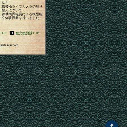
た！
錦帯橋ライブカメラの切り
替えについて
錦帯橋課職員による模型組
立体験授業を行いました
TOP
観光振興課TOP
ghts reserved.