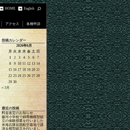
HOME
English
アクセス
各種申請
投稿カレンダー
2026年6月
月
火
水
木
金
土
日
1
2
3
4
5
6
7
8
9
10
11
12
13
14
15
16
17
18
19
20
21
22
23
24
25
26
27
28
29
30
« 3月
最近の投稿
料金改定のお知らせ
藤河小学校で錦帯橋模型組
立の体験授業を行いました
米海兵隊岩国航空基地で講
演＆模型組立を行いまし