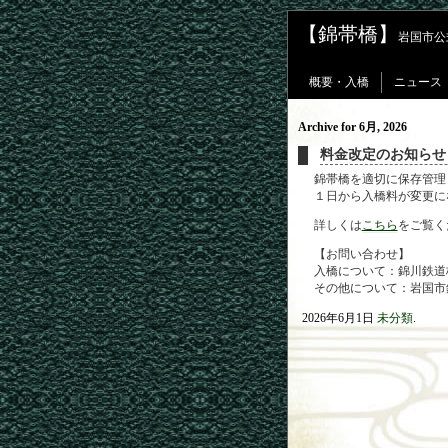
【錦帯橋】
岩国市公
概要・入橋
ニュース
Archive for 6月, 2026
料金改定のお知らせ
錦帯橋を適切に保存管理
１日から入橋料が変更に
詳しくは
こちら
をご覧く
【お問い合わせ】
入橋について：錦川鉄道株式会
その他について：岩国市錦帯
2026年6月1日
未分類
.