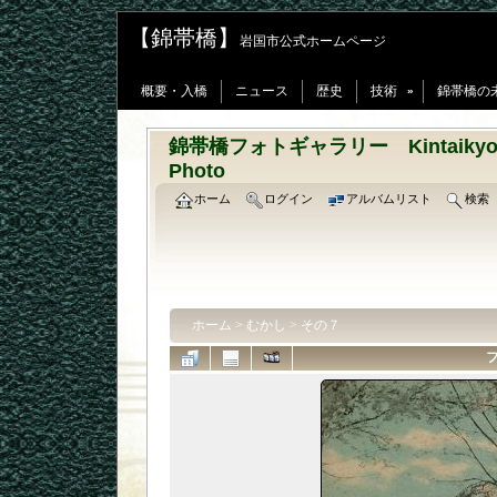
【錦帯橋】
岩国市公式ホームページ
概要・入橋
ニュース
歴史
技術
錦帯橋の
»
錦帯橋フォトギャラリー Kintaikyo-Bri
Photo
ホーム
ログイン
アルバムリスト
検索
ホーム
>
むかし
>
その７
フ