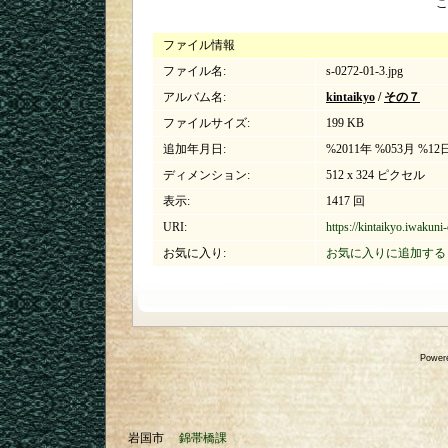
こ
ファイル情報
ファイル名:
s-0272-01-3.jpg
アルバム名:
kintaikyo
/
その７
ファイルサイズ:
199 KB
追加年月日:
%2011年 %053月 %12
ディメンション:
512 x 324 ピクセル
表示:
1417 回
URI:
https://kintaikyo.iwakuni
お気に入り:
お気に入りに追加する
Power
岩国市
錦帯橋課