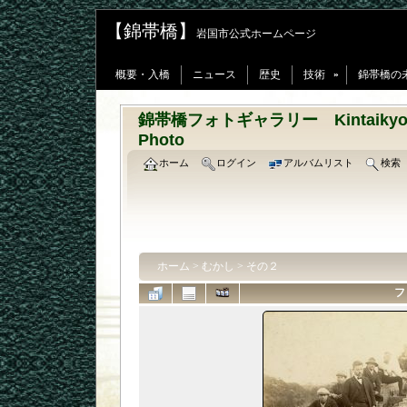
【錦帯橋】
岩国市公式ホームページ
概要・入橋
ニュース
歴史
技術
錦帯橋の
»
錦帯橋フォトギャラリー Kintaikyo-Bri
Photo
ホーム
ログイン
アルバムリスト
検索
ホーム
>
むかし
>
その２
フ