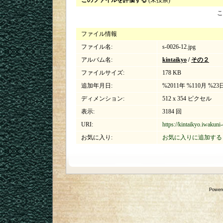
このファイルを評価する
(未投票)
こ
ファイル情報
ファイル名:
s-0026-12.jpg
アルバム名:
kintaikyo
/
その２
ファイルサイズ:
178 KB
追加年月日:
%2011年 %110月 %23
ディメンション:
512 x 354 ピクセル
表示:
3184 回
URI:
https://kintaikyo.iwakuni
お気に入り:
お気に入りに追加する
Power